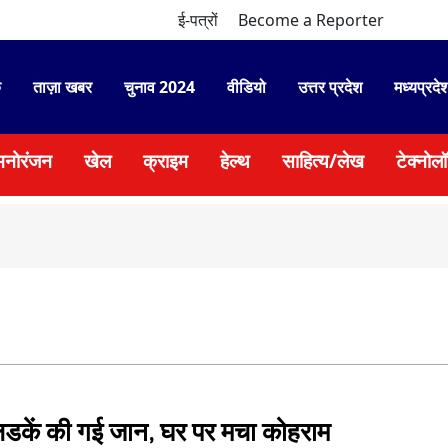
ई-पत्रों
Become a Reporter
े
ताज़ा खबर
चुनाव 2024
वीडियो
उत्तर प्रदेश
मध्यप्रदे
मनोरंजन
खेल
क्राइम
हेल्थ
साहित्य/लेख
टेक्नोल
●
सदन में
लडकें की गई जान, घर पर मचा कोहराम