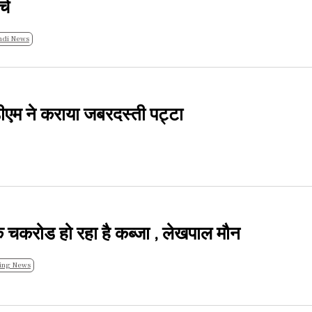
्च
ndi News
ीएम ने कराया जबरदस्ती पट्टा
निक चकरोड हो रहा है कब्जा , लेखपाल मौन
ing News