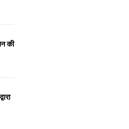
ंधन की
वारा