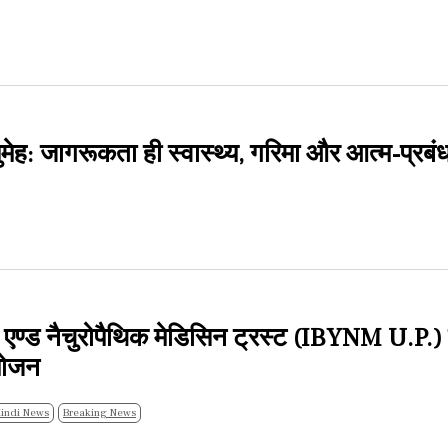
ुमेह: जागरूकता ही स्वास्थ्य, गरिमा और आत्म-प्रब
 एण्ड नैचुरोपैथिक मेडिसिन ट्रस्ट (IBYNM U.P.) द्
योजन
indi News
Breaking News