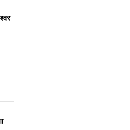
श्वर
गा