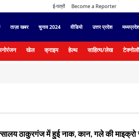
ई-पत्रों
Become a Reporter
े
ताज़ा खबर
चुनाव 2024
वीडियो
उत्तर प्रदेश
मध्यप्रदे
मनोरंजन
खेल
क्राइम
हेल्थ
साहित्य/लेख
टेक्नोल
●
सड़क
्सालय ठाकुरगंज में हुई नाक, कान, गले की माइक्रो 