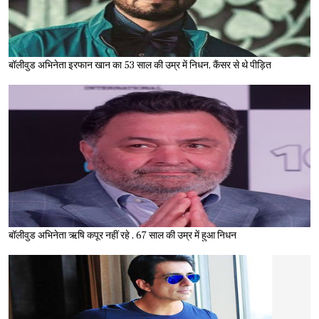
बॉलीवुड अभिनेता इरफान खान का 53 साल की उम्र में निधन, कैंसर से थे पीड़ित
बॉलीवुड अभिनेता ऋषि कपूर नहीं रहे , 67 साल की उम्र में हुआ निधन