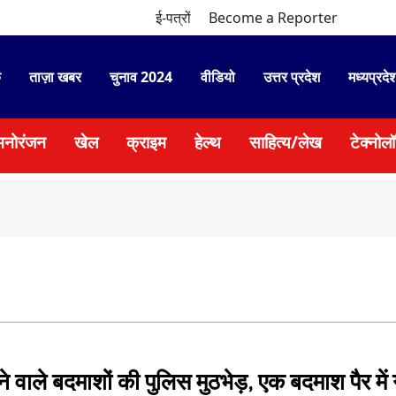
ई-पत्रों
Become a Reporter
े
ताज़ा खबर
चुनाव 2024
वीडियो
उत्तर प्रदेश
मध्यप्रदे
मनोरंजन
खेल
क्राइम
हेल्थ
साहित्य/लेख
टेक्नोल
े वाले बदमाशों की पुलिस मुठभेड़, एक बदमाश पैर में