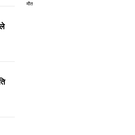
मौत
ले
ति