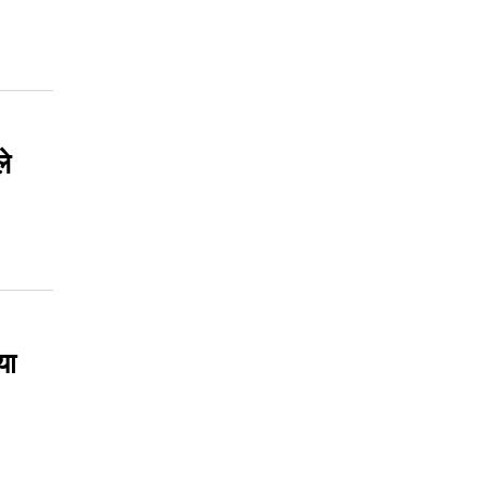
ले
या