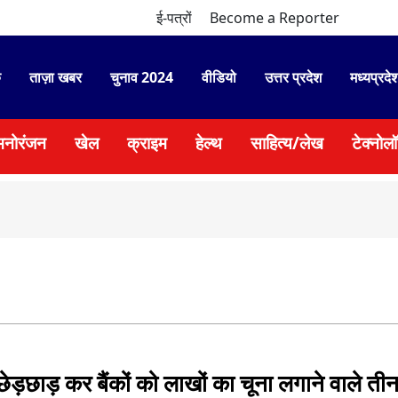
ई-पत्रों
Become a Reporter
े
ताज़ा खबर
चुनाव 2024
वीडियो
उत्तर प्रदेश
मध्यप्रदे
मनोरंजन
खेल
क्राइम
हेल्थ
साहित्य/लेख
टेक्नोल
●
ेड़छाड़ कर बैंकों को लाखों का चूना लगाने वाले ती