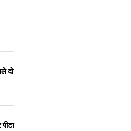
ाले दो
 पीटा