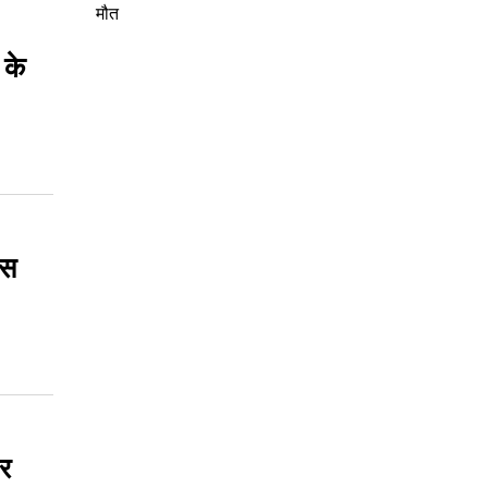
मौत
 के
िस
पर