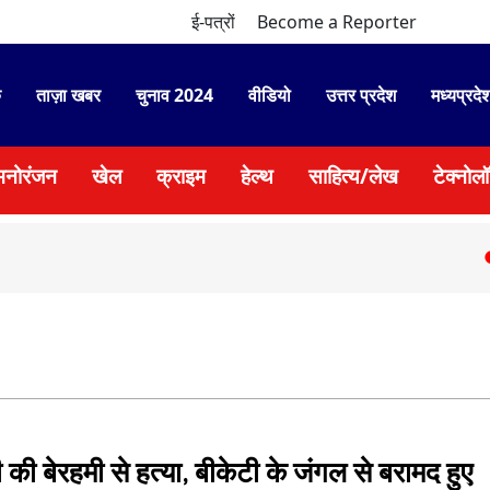
ई-पत्रों
Become a Reporter
े
ताज़ा खबर
चुनाव 2024
वीडियो
उत्तर प्रदेश
मध्यप्रदे
मनोरंजन
खेल
क्राइम
हेल्थ
साहित्य/लेख
टेक्नोल
●
भाजयुमो प
 की बेरहमी से हत्या, बीकेटी के जंगल से बरामद हुए