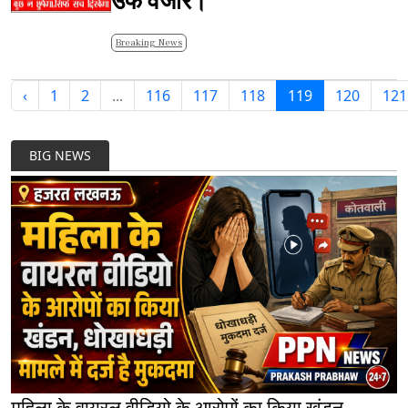
उर्फ वजीर।
Breaking News
‹
1
2
...
116
117
118
119
120
121
BIG NEWS