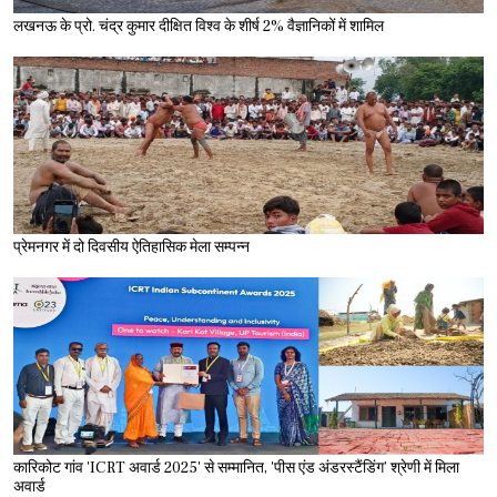
लखनऊ के प्रो. चंद्र कुमार दीक्षित विश्व के शीर्ष 2% वैज्ञानिकों में शामिल
प्रेमनगर में दो दिवसीय ऐतिहासिक मेला सम्पन्न
कारिकोट गांव 'ICRT अवार्ड 2025' से सम्मानित, 'पीस एंड अंडरस्टैंडिंग’ श्रेणी में मिला
अवार्ड