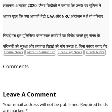
लखनऊ 5 नवंबर 2020. जैनब सिद्दीकी ने बताया कि उनके घर पुलिस ने
आकर पूछा कि क्या आपकी बेटी CAA और NRC आंदोलन में है तो परिवार
वालों ने कहा कि वो तो महिला संगठन में काम करती हैं. जिसके बाद वो लौट गए
रिहाई मंच इस पुलिसिया दमनात्मक कार्रवाई का विरोध करते हुए जैनब के
और 1 से 1.30 घंटे बाद लौट के आए और लाठी-डंडे से मरना शुरू कर दिया.
परिजनों की सुरक्षा और तत्काल रिहाई की मांग करता है. बिना कारण बताए गैर
जैनब की छोटी-छोटी बहनें हैं उन्हें सड़क पर दौड़ा-दौड़ा कर पीटा, भद्दी-भद्दी
Crime News
Apradh Samachar
Breaking News
Hindi News
कानूनी तरीके से किसी को ले जाना गलत है. यह परेशान करने के मकसद से
गालियां देते हुए जैनब के पापा को 10 से 15 पुलिस वाले पकड़ कर हसनगंज
Comments
लोगों कि आवाज़ का दमन करने के लिए किया जा रहा. योगी पुलिस संविधान-
थाने ले गए. बहन और मां को भी थाने में बिठा रखा है.
लोकतंत्र को ताक पर रखकर दमन की कार्रवाई कर रही है. इसी के तहत फिर
से नागरिकता आंदोलन के नाम पर लोगों के होर्डिंग-पोस्टर लगवा रही है जबकि
Leave A Comment
इलाहाबाद हाई कोर्ट भी यूपी सरकार के इस कदम पर सवाल उठा चुका है.
Your email address will not be published. Required fields
are marked *