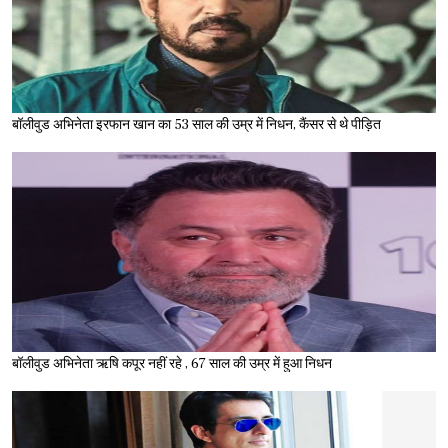
बॉलीवुड अभिनेता इरफान खान का 53 साल की उम्र में निधन, कैंसर से थे पीड़ित
बॉलीवुड अभिनेता ऋषि कपूर नहीं रहे , 67 साल की उम्र में हुआ निधन