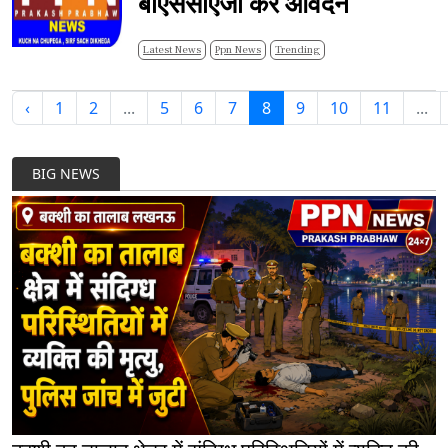
बीएससीएजी करे आवेदन
Latest News
Ppn News
Trending
‹
1
2
...
5
6
7
8
9
10
11
...
BIG NEWS