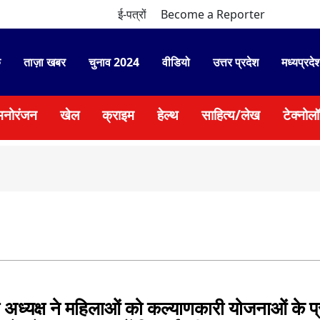
ई-पत्रों
Become a Reporter
े
ताज़ा खबर
चुनाव 2024
वीडियो
उत्तर प्रदेश
मध्यप्रदे
मनोरंजन
खेल
क्राइम
हेल्थ
साहित्य/लेख
टेक्नोल
●
सड़क 
अध्यक्ष ने महिलाओं को कल्याणकारी योजनाओं के प