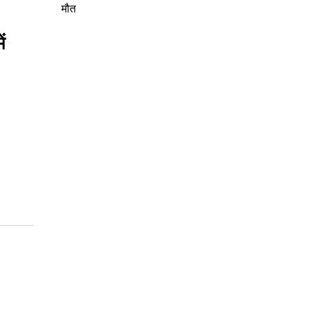
मौत
ं