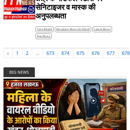
सेनिटाइजर व मास्क की
अनुपलब्धता
Taja Khabr
Breaking News In Hindi
Latest News
Ppn News
‹
1
2
...
673
674
675
676
677
678
BIG NEWS