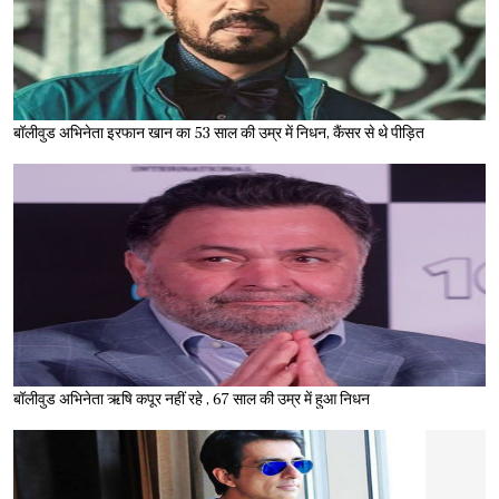
बॉलीवुड अभिनेता इरफान खान का 53 साल की उम्र में निधन, कैंसर से थे पीड़ित
बॉलीवुड अभिनेता ऋषि कपूर नहीं रहे , 67 साल की उम्र में हुआ निधन