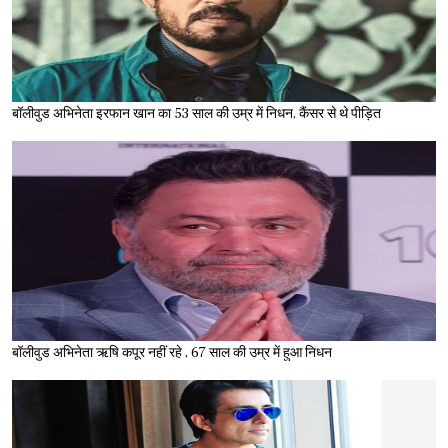
बॉलीवुड अभिनेता इरफान खान का 53 साल की उम्र में निधन, कैंसर से थे पीड़ित
बॉलीवुड अभिनेता ऋषि कपूर नहीं रहे , 67 साल की उम्र में हुआ निधन