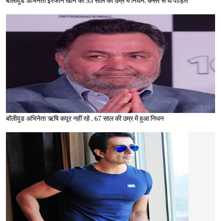
बॉलीवुड अभिनेता इरफान खान का 53 साल की उम्र में निधन, कैंसर से थे पीड़ित
बॉलीवुड अभिनेता ऋषि कपूर नहीं रहे , 67 साल की उम्र में हुआ निधन