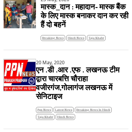
मास्क_दान : महादान- मास्क बैंक
के लिए मास्क बनाकर दान कर रही
हैं दो बहनें
Breaking News
Hindi News
Taja Khabr
20 May, 2020
एन .डी .आर .एफ . लखनऊ टीम
द्वारा चारबत्ति चौराहा
वजीरगंज,गोलागंज लखनऊ में
सेनिटाइज
Ppn News
Latest News
Breaking News In Hindi
Taja Khabr
Hindi News