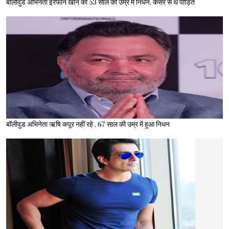
बॉलीवुड अभिनेता इरफान खान का 53 साल की उम्र में निधन, कैंसर से थे पीड़ित
बॉलीवुड अभिनेता ऋषि कपूर नहीं रहे , 67 साल की उम्र में हुआ निधन