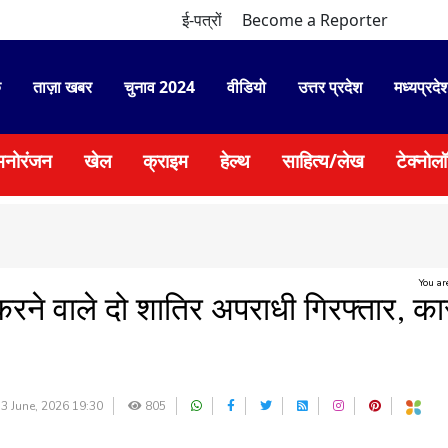
ई-पत्रों
Become a Reporter
े
ताज़ा खबर
चुनाव 2024
वीडियो
उत्तर प्रदेश
मध्यप्रदे
मनोरंजन
खेल
क्राइम
हेल्थ
साहित्य/लेख
टेक्नोल
You ar
करने वाले दो शातिर अपराधी गिरफ्तार, का
3 June, 2026 19:30
805