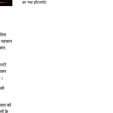
का नया हॉटस्पॉट
ुलिस
की पहचान
कार,
ल्टो
खाकर
े।
 को
रदात को
ों के