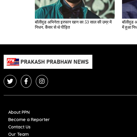
बॉलीवुड अभिनेता इरफान खान का 53 साल की उम्र में
बॉलीवुड अ
निधन, कैंसर से थे पीड़ित
में हुआ न
About PPN
Become a Reporter
Contact Us
Our Team