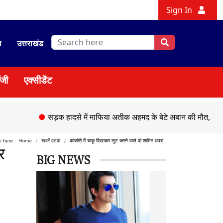
Sign In
श
उत्तराखंड
ॉजी
एक्सीडेंट
●
सड़क हादसे में माफिया अतीक अहमद के बेटे अबान की मौत,
●
चेहल्लु
e here :
Home
खबरें हटके
काकोरी में चाकू दिखाकर लूट करने वाले दो शातिर अपरा...
र
BIG NEWS