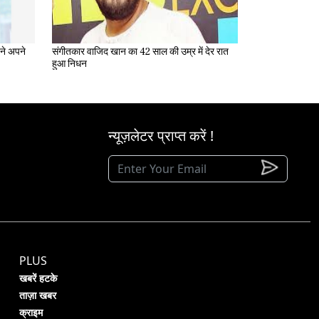
संगीतकार वाजिद खान का 42 साल की उम्र में देर रात
हुआ निधन
न्यूज़लेटर प्राप्त करें !
PLUS
खबरें हटके
ताज़ा खबर
क्राइम