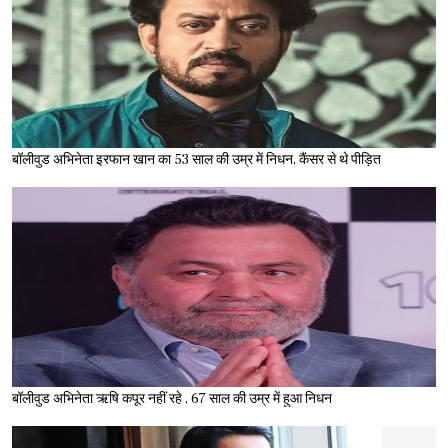
बॉलीवुड अभिनेता इरफान खान का 53 साल की उम्र में निधन, कैंसर से थे पीड़ित
बॉलीवुड अभिनेता ऋषि कपूर नहीं रहे , 67 साल की उम्र में हुआ निधन