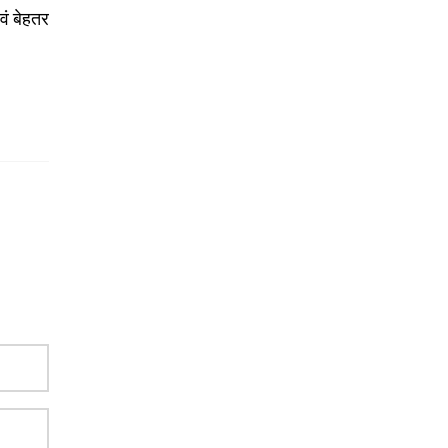
वं बेहतर