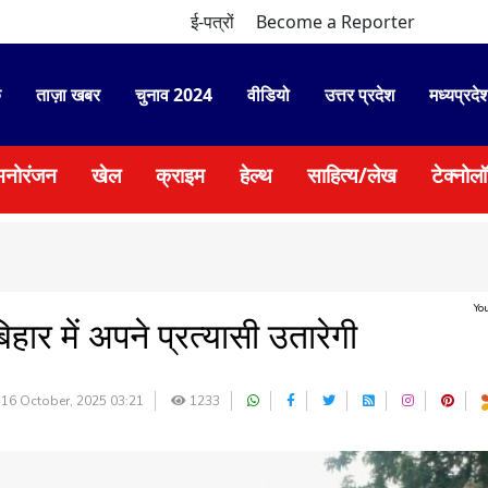
ई-पत्रों
Become a Reporter
े
ताज़ा खबर
चुनाव 2024
वीडियो
उत्तर प्रदेश
मध्यप्रदे
मनोरंजन
खेल
क्राइम
हेल्थ
साहित्य/लेख
टेक्नोल
Yo
िहार में अपने प्रत्यासी उतारेगी
16 October, 2025 03:21
1233