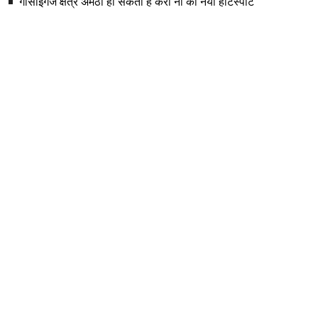
गोसाईगंज क्षेत्र अमेठी हो सकता है करो ना का नया हॉटस्पॉट