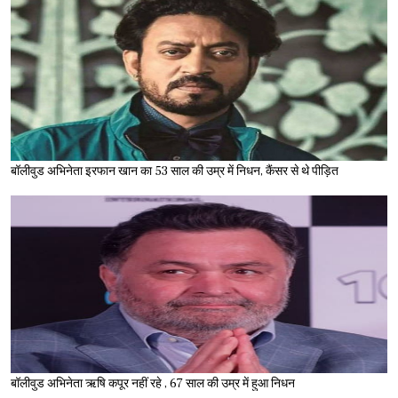
बॉलीवुड अभिनेता इरफान खान का 53 साल की उम्र में निधन, कैंसर से थे पीड़ित
बॉलीवुड अभिनेता ऋषि कपूर नहीं रहे , 67 साल की उम्र में हुआ निधन