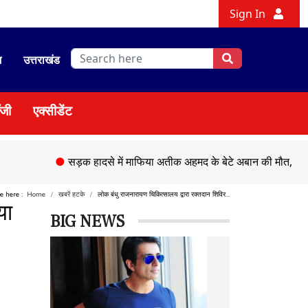
Sign In
श
उत्तराखंड
ॉजी
एक्सीडेंट
●
सड़क हादसे में माफिया अतीक अहमद के बेटे अबान की मौत,
●
चेहल्लु
re here :
Home
खबरें हटके
लोक बंधु राजनारायण चिकित्सालय द्वारा रक्तदान शिविर...
या
BIG NEWS