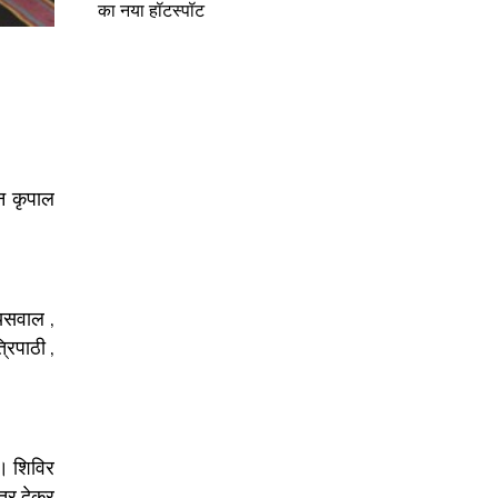
का नया हॉटस्पॉट
न कृपाल
ायसवाल ,
रिपाठी ,
 । शिविर
त्र देकर