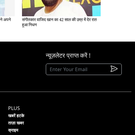
संगीतकार वाजिद खान का 42 साल की उम्र में देर रात
हुआ निधन
न्यूज़लेटर प्राप्त करें !
PLUS
खबरें हटके
ताज़ा खबर
क्राइम