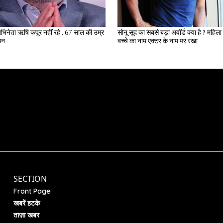
भिनेता ऋषि कपूर नहीं रहे , 67 साल की उम्र
सोनू सूद का सबसे बड़ा अवॉर्ड क्या है ? महिला ने अपने
िधन
बच्चे का नाम एक्टर के नाम पर रखा
SECTION
Front Page
खबरें हटके
ताज़ा खबर