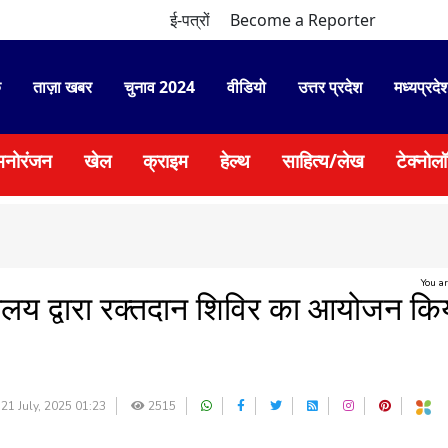
ई-पत्रों
Become a Reporter
े
ताज़ा खबर
चुनाव 2024
वीडियो
उत्तर प्रदेश
मध्यप्रदे
मनोरंजन
खेल
क्राइम
हेल्थ
साहित्य/लेख
टेक्नोल
You a
ालय द्वारा रक्तदान शिविर का आयोजन कि
21 July, 2025 01:23
2515