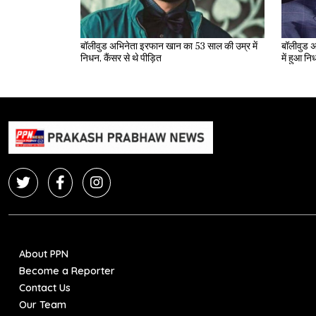
बॉलीवुड अभिनेता इरफान खान का 53 साल की उम्र में
बॉलीवुड अ
निधन, कैंसर से थे पीड़ित
में हुआ न
About PPN
Become a Reporter
Contact Us
Our Team