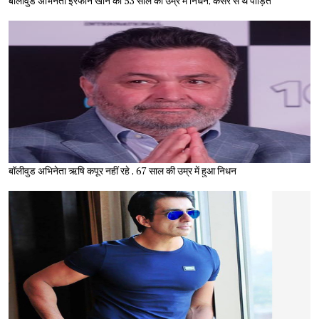
बॉलीवुड अभिनेता इरफान खान का 53 साल की उम्र में निधन, कैंसर से थे पीड़ित
बॉलीवुड अभिनेता ऋषि कपूर नहीं रहे , 67 साल की उम्र में हुआ निधन