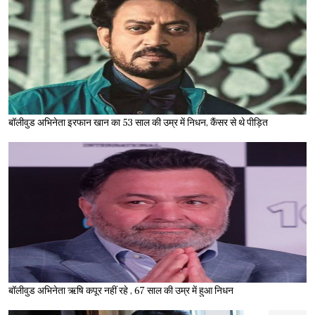
बॉलीवुड अभिनेता इरफान खान का 53 साल की उम्र में निधन, कैंसर से थे पीड़ित
बॉलीवुड अभिनेता ऋषि कपूर नहीं रहे , 67 साल की उम्र में हुआ निधन