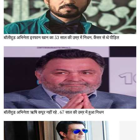
बॉलीवुड अभिनेता इरफान खान का 53 साल की उम्र में निधन, कैंसर से थे पीड़ित
बॉलीवुड अभिनेता ऋषि कपूर नहीं रहे , 67 साल की उम्र में हुआ निधन