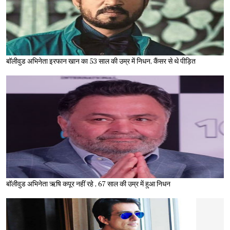
बॉलीवुड अभिनेता इरफान खान का 53 साल की उम्र में निधन, कैंसर से थे पीड़ित
बॉलीवुड अभिनेता ऋषि कपूर नहीं रहे , 67 साल की उम्र में हुआ निधन