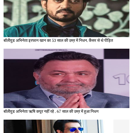
बॉलीवुड अभिनेता इरफान खान का 53 साल की उम्र में निधन, कैंसर से थे पीड़ित
बॉलीवुड अभिनेता ऋषि कपूर नहीं रहे , 67 साल की उम्र में हुआ निधन