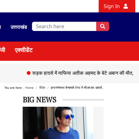
Sign In
श
उत्तराखंड
ॉजी
एक्सीडेंट
●
सड़क हादसे में माफिया अतीक अहमद के बेटे अबान की मौत,
●
चेहल्लुम
You are here :
Home
विदेश
इण्टरनेशनल बेन्चमार्क टेस्ट में सी.एम.एस. छात्रों...
BIG NEWS