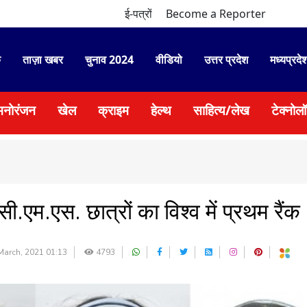
ई-पत्रों
Become a Reporter
े
ताज़ा खबर
चुनाव 2024
वीडियो
उत्तर प्रदेश
मध्यप्रदे
मनोरंजन
खेल
क्राइम
हेल्थ
साहित्य/लेख
टेक्नोल
 सी.एम.एस. छात्रों का विश्व में प्रथम रैंक
March, 2021 01:13
4793