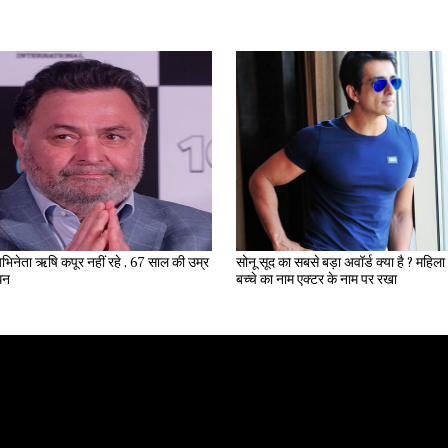
भिनेता ऋषि कपूर नहीं रहे , 67 साल की उम्र
सोनू सूद का सबसे बड़ा अवॉर्ड क्या है ? महिला ने अपने
िधन
बच्चे का नाम एक्टर के नाम पर रखा