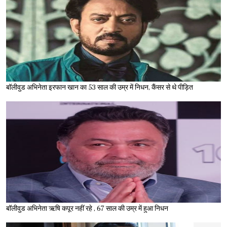
बॉलीवुड अभिनेता इरफान खान का 53 साल की उम्र में निधन, कैंसर से थे पीड़ित
बॉलीवुड अभिनेता ऋषि कपूर नहीं रहे , 67 साल की उम्र में हुआ निधन