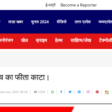
ई-पत्रों
Become a Reporter
े
ताज़ा खबर
चुनाव 2024
वीडियो
उत्तर प्रदेश
मध्यप्रदे
मनोरंजन
खेल
क्राइम
हेल्थ
साहित्य/लेख
टेक्नोल
 मैच का फीता काटा।
ebruary, 2021 06:16
1304