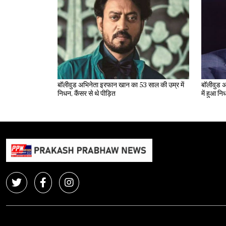
बॉलीवुड अभिनेता इरफान खान का 53 साल की उम्र में
बॉलीवुड अ
निधन, कैंसर से थे पीड़ित
में हुआ न