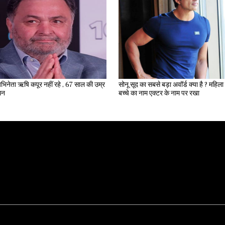
भिनेता ऋषि कपूर नहीं रहे , 67 साल की उम्र
सोनू सूद का सबसे बड़ा अवॉर्ड क्या है ? महिला ने अपने
िधन
बच्चे का नाम एक्टर के नाम पर रखा