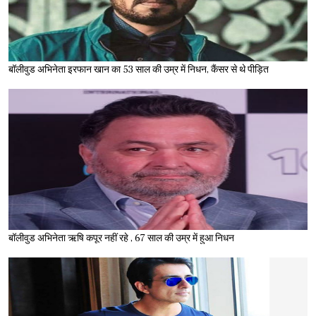
बॉलीवुड अभिनेता इरफान खान का 53 साल की उम्र में निधन, कैंसर से थे पीड़ित
बॉलीवुड अभिनेता ऋषि कपूर नहीं रहे , 67 साल की उम्र में हुआ निधन