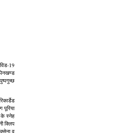
ोविड-19
िपिनखण्ड
ष्पगुच्छ
िकार्डेड
ग पूरिया
के स्नेह
नी क्लिप
क्सेना व