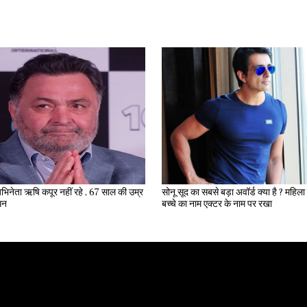
भिनेता ऋषि कपूर नहीं रहे , 67 साल की उम्र
सोनू सूद का सबसे बड़ा अवॉर्ड क्या है ? महिला ने अपने
िधन
बच्चे का नाम एक्टर के नाम पर रखा