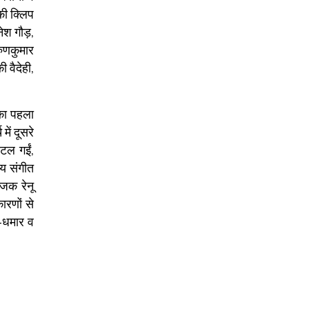
की क्लिप
नेश गौड़,
रुणकुमार
 वैदेही,
 का पहला
में दूसरे
 टल गईं,
रीय संगीत
ोजक रेनू
ारणों से
द-धमार व