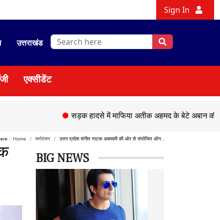
Sign In
श
उत्तराखंड
ॉजी
एक्सीडेंट
●
सड़क हादसे में माफिया अतीक अहमद के बेटे अबान की मौत,
●
चे
here :
Home
मनोरंजन
उत्तर प्रदेश संगीत नाटक अकादमी की ओर से संयोजित ऑन...
थक
BIG NEWS