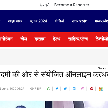
ई-पत्रों
Become a Reporter
े
ताज़ा खबर
चुनाव 2024
वीडियो
उत्तर प्रदेश
मध्यप्रदे
मनोरंजन
खेल
क्राइम
हेल्थ
साहित्य/लेख
टेक्नोल
You are 
कादमी की ओर से संयोजित ऑनलाइन कत्
1 June, 2020 03:27
7467