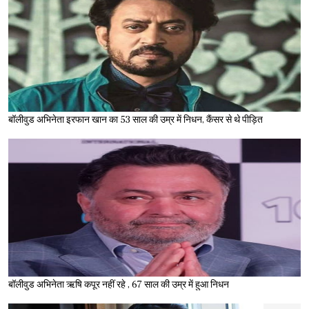
बॉलीवुड अभिनेता इरफान खान का 53 साल की उम्र में निधन, कैंसर से थे पीड़ित
बॉलीवुड अभिनेता ऋषि कपूर नहीं रहे , 67 साल की उम्र में हुआ निधन