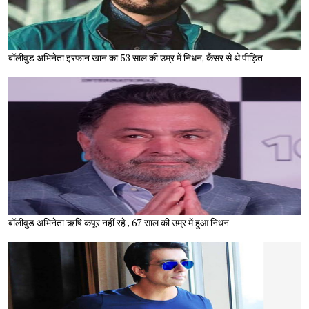
बॉलीवुड अभिनेता इरफान खान का 53 साल की उम्र में निधन, कैंसर से थे पीड़ित
बॉलीवुड अभिनेता ऋषि कपूर नहीं रहे , 67 साल की उम्र में हुआ निधन