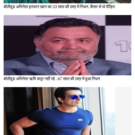
बॉलीवुड अभिनेता इरफान खान का 53 साल की उम्र में निधन, कैंसर से थे पीड़ित
बॉलीवुड अभिनेता ऋषि कपूर नहीं रहे , 67 साल की उम्र में हुआ निधन