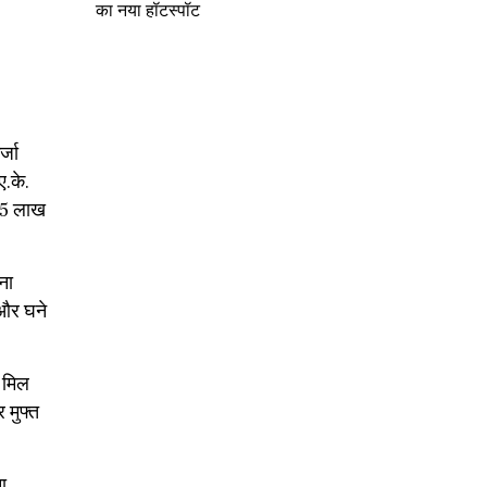
का नया हॉटस्पॉट
्जा
ए.के.
 45 लाख
ना
 और घने
ी मिल
 मुफ्त
ा