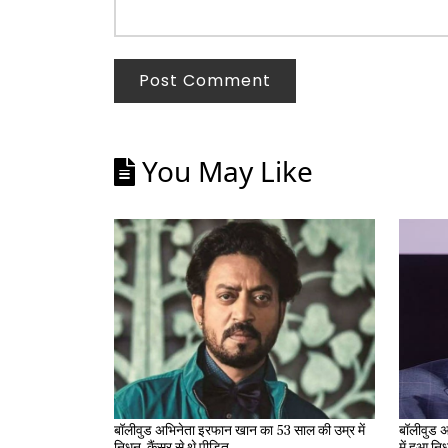
Post Comment
You May Like
बॉलीवुड अभिनेता इरफान खान का 53 साल की उम्र में
बॉलीवुड अ
निधन, कैंसर से थे पीड़ित
में हुआ न