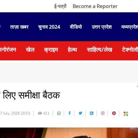
ई-पत्रों
Become a Reporter
े
ताज़ा खबर
चुनाव 2024
वीडियो
उत्तर प्रदेश
मध्यप्रदे
मनोरंजन
खेल
क्राइम
हेल्थ
साहित्य/लेख
टेक्नोल
 लिए समीक्षा बैठक
7 July, 2026 20:53
411