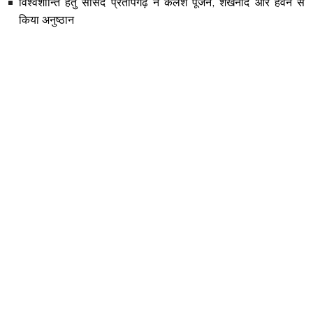
विश्वशान्ति हेतु सांसद प्रतापगढ़ ने कलश पूजन, शंखनाद और हवन से
किया अनुष्ठान