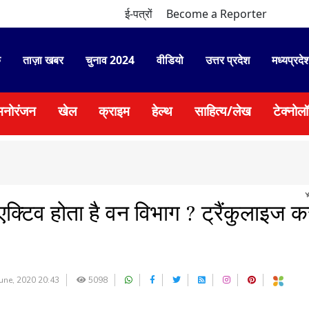
ई-पत्रों
Become a Reporter
े
ताज़ा खबर
चुनाव 2024
वीडियो
उत्तर प्रदेश
मध्यप्रदे
मनोरंजन
खेल
क्राइम
हेल्थ
साहित्य/लेख
टेक्नोल
●
भाजयु
Y
एक्टिव होता है वन विभाग ? ट्रैंकुलाइज 
une, 2020 20:43
5098