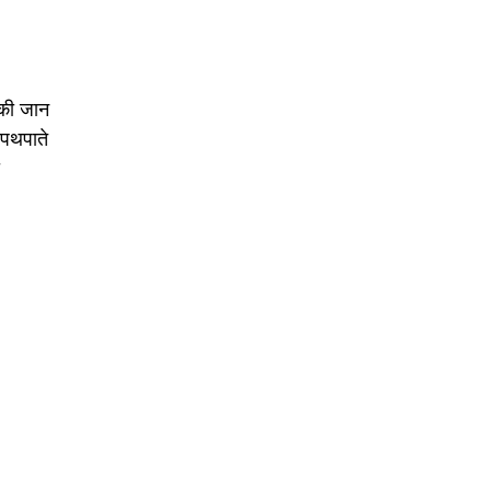
 की जान
थपथपाते