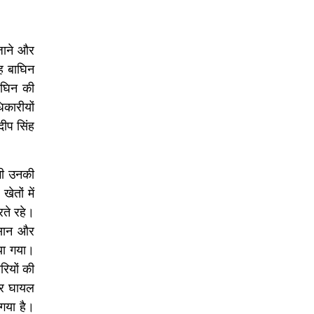
 जाने और
ह बाघिन
ाघिन की
कारीयों
ीप सिंह
तभी उनकी
ेतों में
रते रहे।
िसान और
या गया।
ियों की
ीर घायल
गया है।