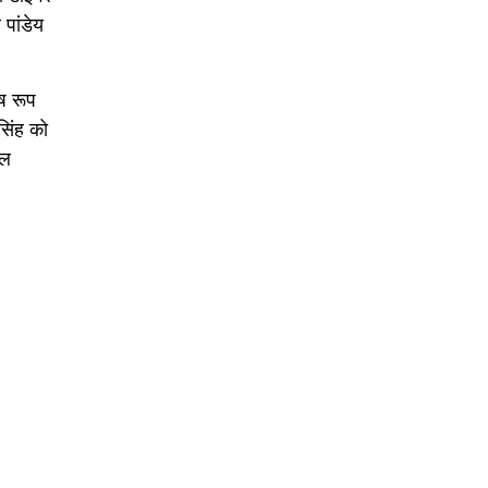
पांडेय
ेष रूप
सिंह को
ुल