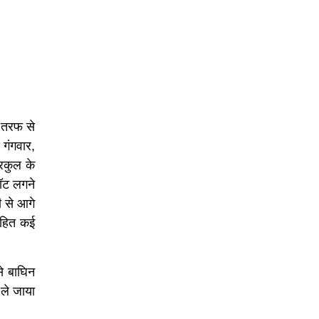
 तरफ से
 गंगवार,
नरकुल के
डॉट लगने
ी से आगे
सहित कई
से बाघिन
 ले जाया