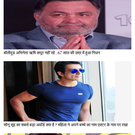
बॉलीवुड अभिनेता ऋषि कपूर नहीं रहे , 67 साल की उम्र में हुआ निधन
सोनू सूद का सबसे बड़ा अवॉर्ड क्या है ? महिला ने अपने बच्चे का नाम एक्टर के नाम पर रखा