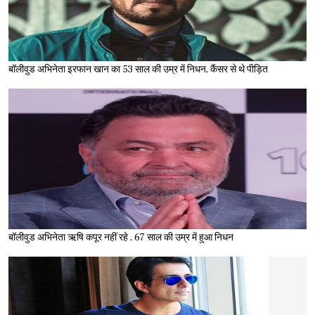
बॉलीवुड अभिनेता इरफान खान का 53 साल की उम्र में निधन, कैंसर से थे पीड़ित
बॉलीवुड अभिनेता ऋषि कपूर नहीं रहे , 67 साल की उम्र में हुआ निधन