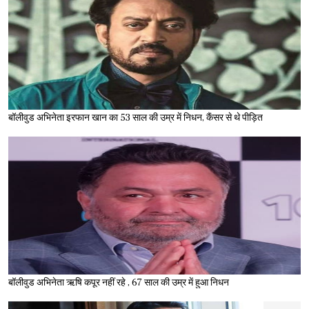
बॉलीवुड अभिनेता इरफान खान का 53 साल की उम्र में निधन, कैंसर से थे पीड़ित
बॉलीवुड अभिनेता ऋषि कपूर नहीं रहे , 67 साल की उम्र में हुआ निधन