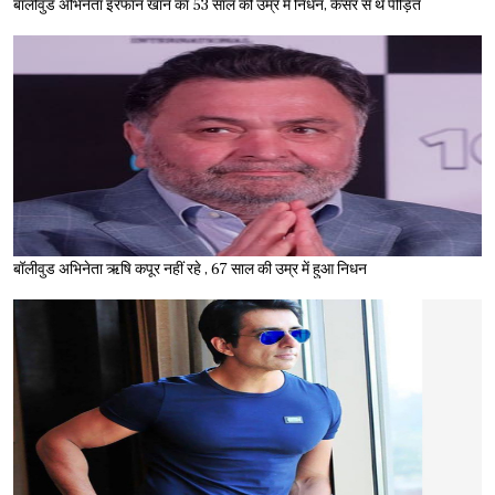
बॉलीवुड अभिनेता इरफान खान का 53 साल की उम्र में निधन, कैंसर से थे पीड़ित
बॉलीवुड अभिनेता ऋषि कपूर नहीं रहे , 67 साल की उम्र में हुआ निधन