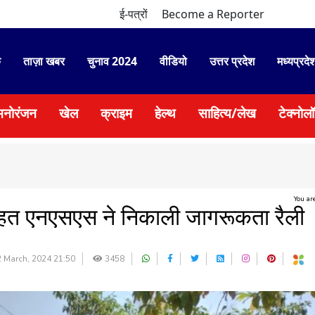
ई-पत्रों
Become a Reporter
े
ताज़ा खबर
चुनाव 2024
वीडियो
उत्तर प्रदेश
मध्यप्रदे
मनोरंजन
खेल
क्राइम
हेल्थ
साहित्य/लेख
टेक्नोल
You ar
तहत एनएसएस ने निकाली जागरूकता रैली
 March, 2024 21:50
3458