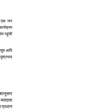
गत एक जन
ार्यक्रम
ंव पहुंची
 आयुष आदि
ुष्प्रभाव
ेशानुसार
क मतदाता
म प्रधान