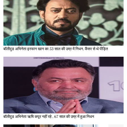
बॉलीवुड अभिनेता इरफान खान का 53 साल की उम्र में निधन, कैंसर से थे पीड़ित
बॉलीवुड अभिनेता ऋषि कपूर नहीं रहे , 67 साल की उम्र में हुआ निधन