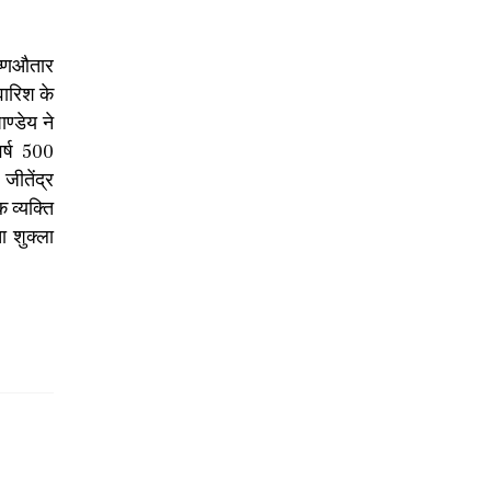
ृष्णऔतार
वारिश के
ण्डेय ने
वर्ष 500
जीतेंद्र
 व्यक्ति
ा शुक्ला