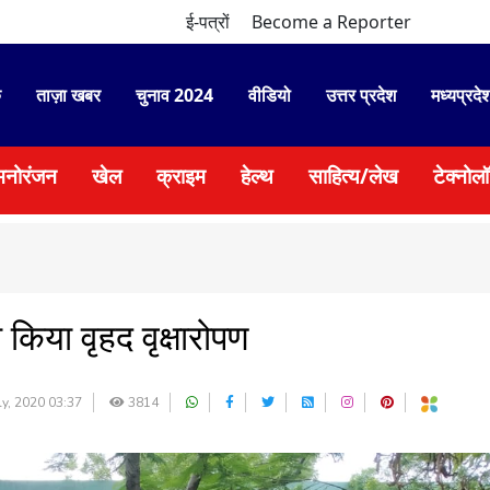
ई-पत्रों
Become a Reporter
े
ताज़ा खबर
चुनाव 2024
वीडियो
उत्तर प्रदेश
मध्यप्रदे
मनोरंजन
खेल
क्राइम
हेल्थ
साहित्य/लेख
टेक्नोल
किया वृहद वृक्षारोपण
ly, 2020 03:37
3814