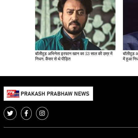
बॉलीवुड अभिनेता इरफान खान का 53 साल की उम्र में
बॉलीवुड अ
निधन, कैंसर से थे पीड़ित
में हुआ न