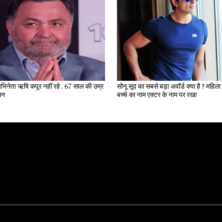
भिनेता ऋषि कपूर नहीं रहे , 67 साल की उम्र
सोनू सूद का सबसे बड़ा अवॉर्ड क्या है ? महिला ने अपने
िधन
बच्चे का नाम एक्टर के नाम पर रखा