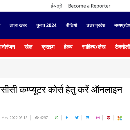
ई-पत्रों
Become a Reporter
े
ताज़ा खबर
चुनाव 2024
वीडियो
उत्तर प्रदेश
मध्यप्रदे
मनोरंजन
खेल
क्राइम
हेल्थ
साहित्य/लेख
टेक्नोल
सीसी कम्प्यूटर कोर्स हेतु करें ऑनलाइन
 May, 2022 03:13
4297