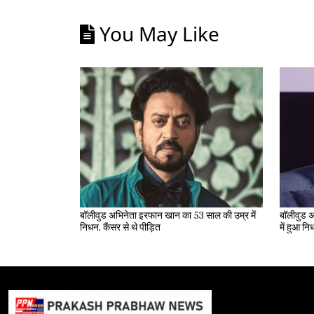
You May Like
बॉलीवुड अभिनेता इरफान खान का 53 साल की उम्र में
बॉलीवुड अ
निधन, कैंसर से थे पीड़ित
में हुआ न