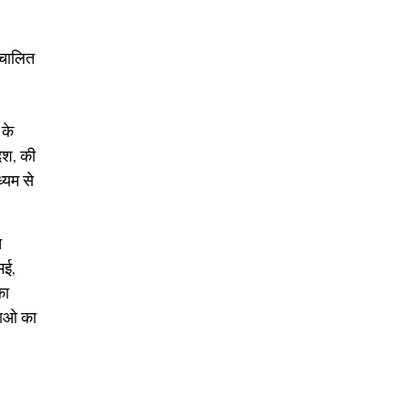
ंचालित
 के
देश, की
यम से
त
मई,
का
्थाओ का