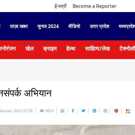
ई-पत्रों
Become a Reporter
े
ताज़ा खबर
चुनाव 2024
वीडियो
उत्तर प्रदेश
मध्यप्रदे
मनोरंजन
खेल
क्राइम
हेल्थ
साहित्य/लेख
टेक्नोल
जनसंपर्क अभियान
ebruary, 2022 22:39
3610