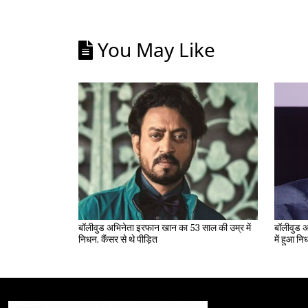
You May Like
बॉलीवुड अभिनेता इरफान खान का 53 साल की उम्र में
बॉलीवुड अ
निधन, कैंसर से थे पीड़ित
में हुआ न