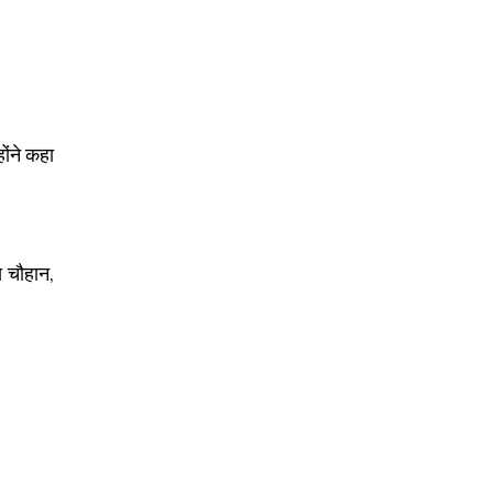
ोंने कहा
स चौहान,