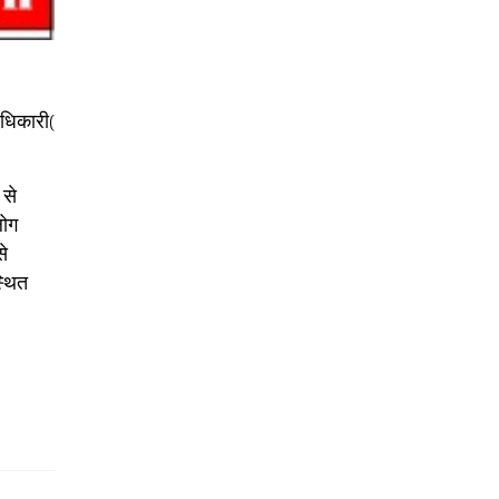
अधिकारी(
 से
लोग
से
्थित