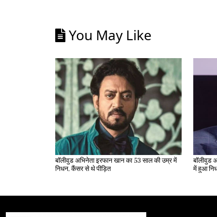
You May Like
बॉलीवुड अभिनेता इरफान खान का 53 साल की उम्र में
बॉलीवुड अ
निधन, कैंसर से थे पीड़ित
में हुआ न