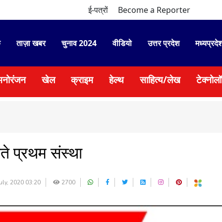
ई-पत्रों
Become a Reporter
े
ताज़ा खबर
चुनाव 2024
वीडियो
उत्तर प्रदेश
मध्यप्रदे
मनोरंजन
खेल
क्राइम
हेल्थ
साहित्य/लेख
टेक्नोल
ते प्रथम संस्था
uly, 2020 03:20
2700