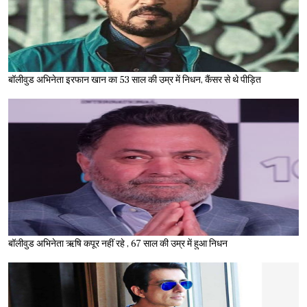
बॉलीवुड अभिनेता इरफान खान का 53 साल की उम्र में निधन, कैंसर से थे पीड़ित
बॉलीवुड अभिनेता ऋषि कपूर नहीं रहे , 67 साल की उम्र में हुआ निधन