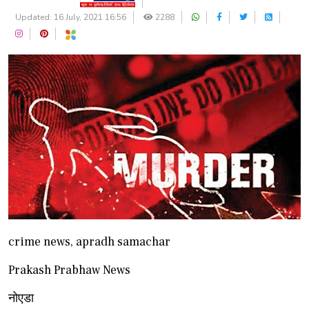
Updated: 16 July, 2021 16:56
2288
crime news, apradh samachar
Prakash Prabhaw News
नोएडा